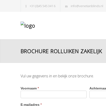
+31 (0)45 545 341 6
info@venetianblinds.nl
BROCHURE ROLLUIKEN ZAKELIJK
Vul uw gegevens in en bekijk onze brochure.
Voornaam
*
Achterna
E-mailadres
*