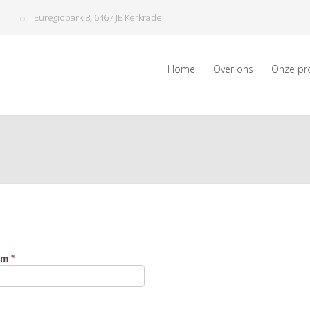
Euregiopark 8, 6467 JE Kerkrade
Home
Over ons
Onze pr
am
*