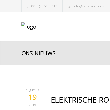
+31 (0)45 545 341 6
info@venetianblinds.nl
ONS NIEUWS
augustus
19
ELEKTRISCHE RO
2015