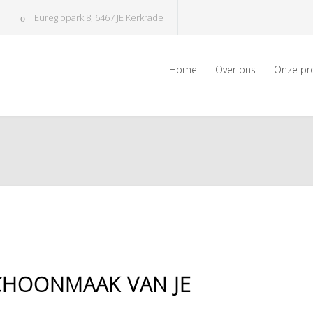
Euregiopark 8, 6467 JE Kerkrade
Home
Over ons
Onze pr
CHOONMAAK VAN JE