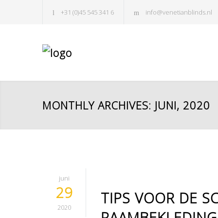
+31 (0)45 545 341 6
info@venetianblinds.nl
MONTHLY ARCHIVES: JUNI, 2020
juni
29
TIPS VOOR DE S
2020
RAAMBEKLEDING