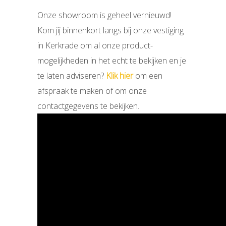
Onze showroom is geheel vernieuwd!
Kom jij binnenkort langs bij onze vestiging
in Kerkrade om al onze product-
mogelijkheden in het echt te bekijken en je
te laten adviseren?
Klik hier
om een
afspraak te maken of om onze
contactgegevens te bekijken.