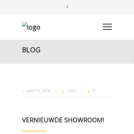
BLOG
april
19
2018
2065
0
VERNIEUWDE SHOWROOM!