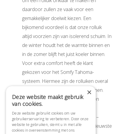
om een rolluik onklaar te maken en
daardoor zullen ze vaak voor een
gemakkelijker doelwit kiezen. Een
bijkomend voordeel is dat onze rolluik
altijd voorzien zijn van isolerend schuim. In
de winter houdt het de warmte binnen en
in de zomer blijft het juist koeler binnen.
Voor extra comfort heeft de klant
gekozen voor het Somfy Tahoma-
systeem. Hiermee zijn de rolluiken overal
ter wereld via de telefoon te bedienen.
×
Deze website maakt gebruik
Ook kunnen er eenvoudig tijdklokken
van cookies.
geactiveerd worden, al dan niet
Deze website gebruikt cookies om uw
gebaseerd op de zonsopkomst en –
gebruikerservaring te verbeteren. Door onze
website te gebruiken, stemt u in met alle
ondergang. In de rolluiken zijn de nieuwste
cookies in overeenstemming met ons