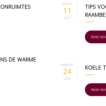
januari
WOONRUIMTES
TIPS V
11
RAAMBE
2017
READ MO
DENS DE WARME
augustus
KOELE 
24
2016
READ MO