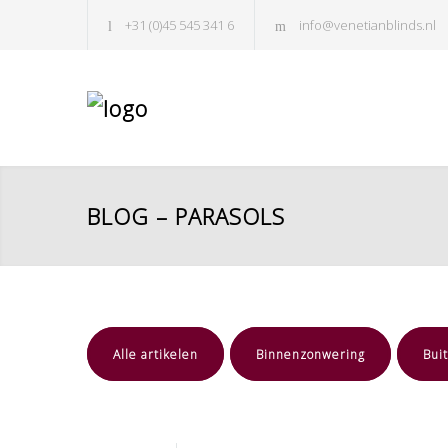
+31 (0)45 545 341 6
info@venetianblinds.nl
BLOG – PARASOLS
Alle artikelen
Binnenzonwering
Bui