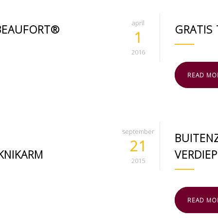
april
 BEAUFORT®
GRATIS
1
2016
READ MO
september
BUITEN
21
KNIKARM
VERDIE
2015
READ MO