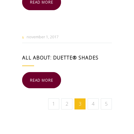
READ MORE
november
1
2017
ALL ABOUT: DUETTE® SHADES
READ MORE
1
2
3
4
5